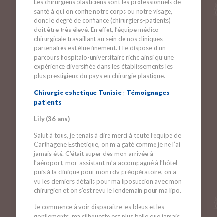
Les chirurgiens plasticiens sont les professionnels de
santé à qui on confie notre corps ou notre visage,
donc le degré de confiance (chirurgiens-patients)
doit être très élevé. En effet, l’équipe médico-
chirurgicale travaillant au sein de nos cliniques
partenaires est élue finement. Elle dispose d’un
parcours hospitalo-universitaire riche ainsi qu’une
expérience diversifiée dans les établissements les
plus prestigieux du pays en chirurgie plastique.
Chirurgie eshetique Tunisie ; Témoignages
patients
Lily (36 ans)
Salut à tous, je tenais à dire merci à toute l’équipe de
Carthagene Esthetique, on m’a gaté comme je ne l’ai
jamais été. C’était super dès mon arrivée à
l’aéroport, mon assistant m’a accompagné à l’hôtel
puis à la clinique pour mon rdv préopératoire, on a
vu les derniers détails pour ma liposuccion avec mon
chirurgien et on s’est revu le lendemain pour ma lipo.
Je commence à voir disparaitre les bleus et les
gonflements, ma silhouette est plus belle que jamais.