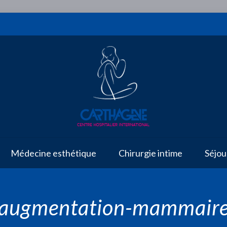
Médecine esthétique
Chirurgie intime
Séjou
augmentation-mammair