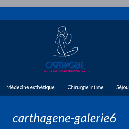
Médecine esthétique
Chirurgie intime
Séjou
carthagene-galerie6