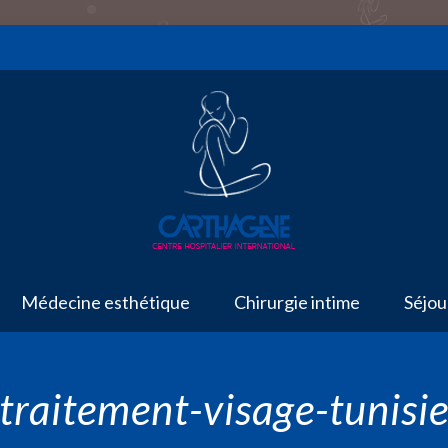
Médecine esthétique
Chirurgie intime
Séjou
traitement-visage-tunisi