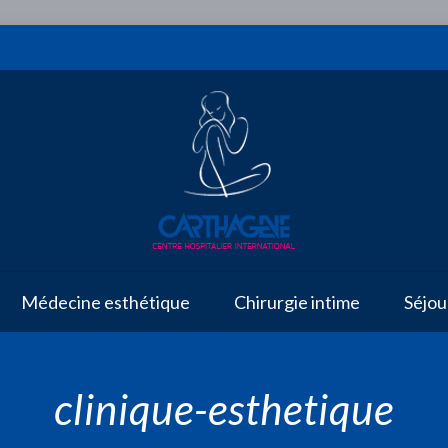
Médecine esthétique
Chirurgie intime
Séjou
clinique-esthetique