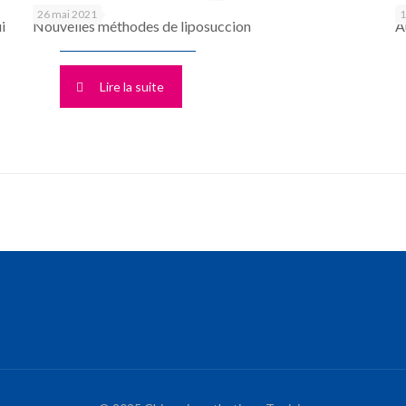
26 mai 2021
1
i
Nouvelles méthodes de liposuccion
A
Lire la suite