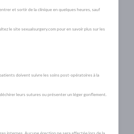
ntrer et sortir de la clinique en quelques heures, sauf
ltez le site sexualsurgery.com pour en savoir plus sur les
patients doivent suivre les soins post-opératoires à la
 déchirer leurs sutures ou présenter un léger gonflement.
ures internes. Aucune érection ne sera affectée lors de la