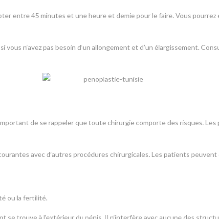
ter entre 45 minutes et une heure et demie pour le faire. Vous pourrez e
 si vous n’avez pas besoin d’un allongement et d’un élargissement. Consu
t important de se rappeler que toute chirurgie comporte des risques. Les 
t courantes avec d’autres procédures chirurgicales. Les patients peuvent
é ou la fertilité.
 se trouve à l’extérieur du pénis. Il n’interfère avec aucune des struct