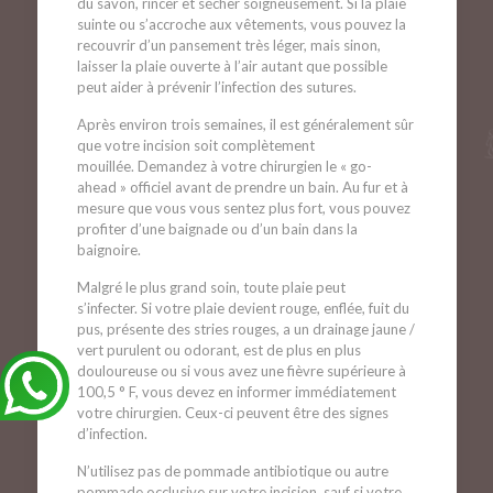
du savon, rincer et sécher soigneusement. Si la plaie
suinte ou s’accroche aux vêtements, vous pouvez la
recouvrir d’un pansement très léger, mais sinon,
laisser la plaie ouverte à l’air autant que possible
peut aider à prévenir l’infection des sutures.
Après environ trois semaines, il est généralement sûr
que votre incision soit complètement
mouillée. Demandez à votre chirurgien le « go-
ahead » officiel avant de prendre un bain. Au fur et à
mesure que vous vous sentez plus fort, vous pouvez
profiter d’une baignade ou d’un bain dans la
baignoire.
Malgré le plus grand soin, toute plaie peut
s’infecter. Si votre plaie devient rouge, enflée, fuit du
pus, présente des stries rouges, a un drainage jaune /
vert purulent ou odorant, est de plus en plus
douloureuse ou si vous avez une fièvre supérieure à
100,5 ° F, vous devez en informer immédiatement
votre chirurgien. Ceux-ci peuvent être des signes
d’infection.
N’utilisez pas de pommade antibiotique ou autre
pommade occlusive sur votre incision, sauf si votre