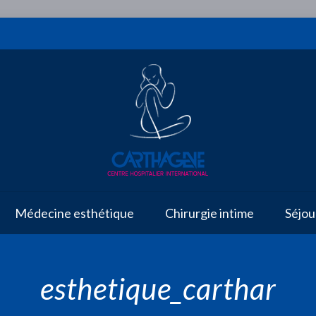
Médecine esthétique
Chirurgie intime
Séjou
esthetique_carthar