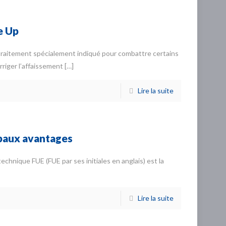
e Up
n traitement spécialement indiqué pour combattre certains
rriger l’affaissement
[…]
Lire la suite
ipaux avantages
 technique FUE (FUE par ses initiales en anglais) est la
Lire la suite