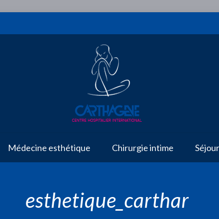
Médecine esthétique
Chirurgie intime
Séjou
esthetique_carthar