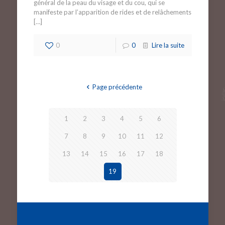
général de la peau du visage et du cou, qui se
manifeste par l’apparition de rides et de relâchements
[…]
0
0
Lire la suite
Page précédente
1
2
3
4
5
6
7
8
9
10
11
12
13
14
15
16
17
18
19